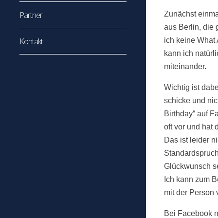
Partner
Zunächst einma
aus Berlin, die
Kontakt
ich keine What
kann ich natürl
miteinander.
Wichtig ist dab
schicke und nic
Birthday“ auf F
oft vor und hat 
Das ist leider 
Standardspruch
Glückwunsch se
Ich kann zum Be
mit der Person 
Bei Facebook nu