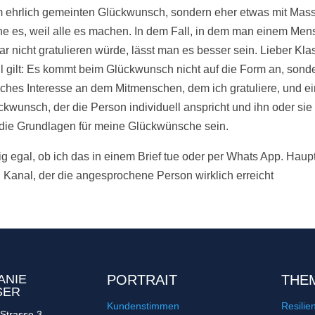
em ehrlich gemeinten Glückwunsch, sondern eher etwas mit Mas
he es, weil alle es machen. In dem Fall, in dem man einem Me
r nicht gratulieren würde, lässt man es besser sein. Lieber Klas
 gilt: Es kommt beim Glückwunsch nicht auf die Form an, sonde
liches Interesse an dem Mitmenschen, dem ich gratuliere, und ei
ückwunsch, der die Person individuell anspricht und ihn oder sie 
n die Grundlagen für meine Glückwünsche sein.
lig egal, ob ich das in einem Brief tue oder per Whats App. Haup
 Kanal, der die angesprochene Person wirklich erreicht
ANIE
PORTRAIT
THE
SER
Kundenstimmen
Resilie
Strasse 3