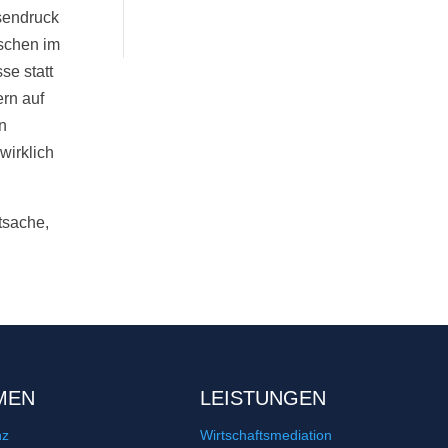
sendruck
nschen im
se statt
rn auf
n
wirklich
tsache,
MEN
LEISTUNGEN
nz
Wirtschaftsmediation