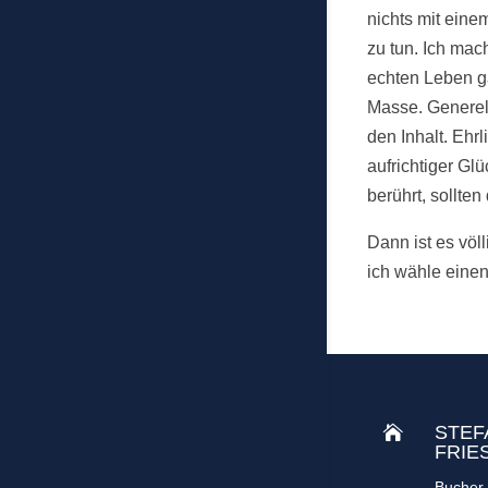
nichts mit ein
zu tun. Ich mac
echten Leben ga
Masse. Generell
den Inhalt. Ehr
aufrichtiger Gl
berührt, sollte
Dann ist es völ
ich wähle einen
STEF

FRIE
Bucher 