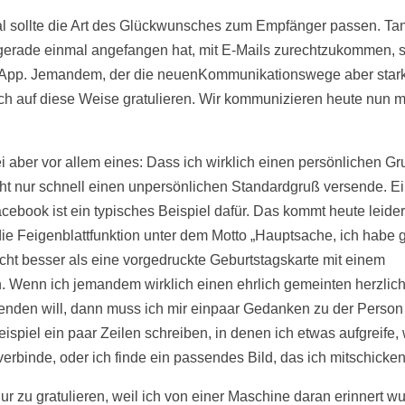
l sollte die Art des Glückwunsches zum Empfänger passen. Tan
 gerade einmal angefangen hat, mit E-Mails zurechtzukommen, 
 App. Jemandem, der die neuenKommunikationswege aber stark 
ich auf diese Weise gratulieren. Wir kommunizieren heute nun 
ei aber vor allem eines: Dass ich wirklich einen persönlichen Gr
ht nur schnell einen unpersönlichen Standardgruß versende. E
acebook ist ein typisches Beispiel dafür. Das kommt heute leider
die Feigenblattfunktion unter dem Motto „Hauptsache, ich habe gr
nicht besser als eine vorgedruckte Geburtstagskarte mit einem
. Wenn ich jemandem wirklich einen ehrlich gemeinten herzlic
nden will, dann muss ich mir einpaar Gedanken zu der Perso
ispiel ein paar Zeilen schreiben, in denen ich etwas aufgreife,
verbinde, oder ich finde ein passendes Bild, das ich mitschicke
r zu gratulieren, weil ich von einer Maschine daran erinnert wu