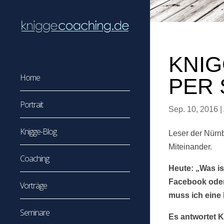
KNI
Home
PER 
Portrait
Sep. 10, 2016
|
Knigge-Blog
Leser der Nürnb
Miteinander.
Coaching
Heute: „Was is
Facebook oder
Vorträge
muss ich eine 
Seminare
Es antwortet K