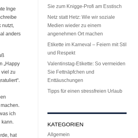
Sie zum Knigge-Profi am Esstisch
te Inge
schreibe
Netz statt Hetz: Wie wir soziale
nutzt,
Medien wieder zu einem
mal anders
angenehmen Ort machen
Etikette im Karneval – Feiern mit Stil
und Respekt
uß
in „Happy
Valentinstag-Etikette: So vermeiden
 viel zu
Sie Fettnäpfchen und
atuliert“.
Enttäuschungen
Tipps für einen stressfreien Urlaub
hen
n machen.
 was ich
n kann.
KATEGORIEN
Allgemein
rde, hat