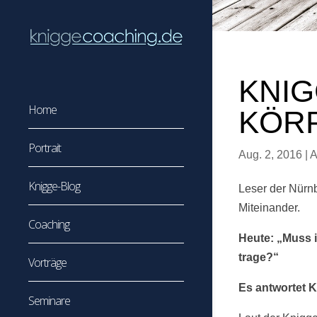
KNIG
Home
KÖR
Portrait
Aug. 2, 2016
|
A
Knigge-Blog
Leser der Nürnb
Miteinander.
Coaching
Heute: „Muss i
trage?“
Vorträge
Es antwortet K
Seminare