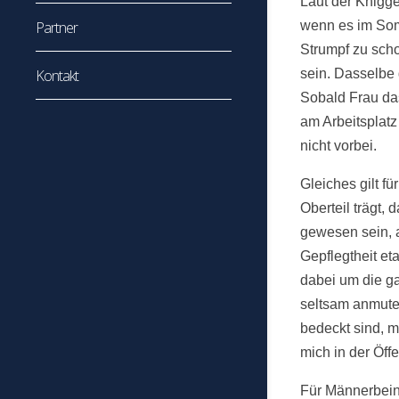
Laut der Knigg
Partner
wenn es im Som
Strumpf zu scho
Kontakt
sein. Dasselbe 
Sobald Frau das
am Arbeitsplat
nicht vorbei.
Gleiches gilt f
Oberteil trägt,
gewesen sein, a
Gepflegtheit eta
dabei um die ga
seltsam anmute
bedeckt sind, m
mich in der Öffe
Für Männerbeine