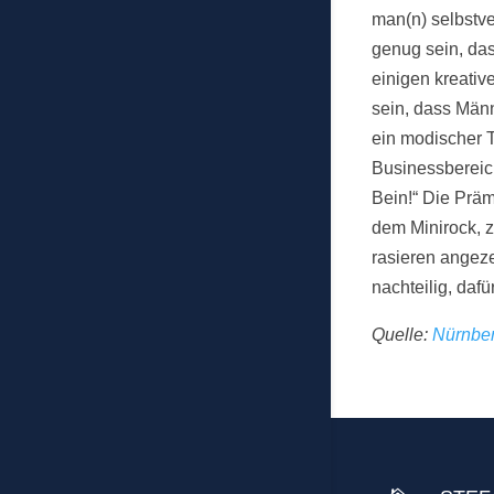
man(n) selbstve
genug sein, da
einigen kreati
sein, dass Män
ein modischer T
Businessbereich
Bein!“ Die Prä
dem Minirock, z
rasieren angez
nachteilig, daf
Quelle:
Nürnber