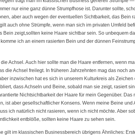
eregeln trägt man im klassischen Business generell Strümpfe —
mer nur eine ganz dünne Strumpfhose ist. Darunter sollte, sc
nen, aber auch wegen der eventuellen Sichtbarkeit, das Bein ra
gilt auch ohne Strümpfe, wenn man sich im privaten Umfeld befi
 Bein zeigt,sollten keine Haare sichtbar sein. So unbequem das
z komme ich an einem rasierten Bein und der dünnen Feinstrum
ür die Achsel. Auch hier sollte man die Haare entfernen, wenn ma
 das die Achsel freilegt. In früheren Jahrzehnten mag das noch a
ber inzwischen hat es sich in unserem Kulturkreis als Zeichen 
bliert, dass Achseln und Beine, sobald man sie zeigt, rasiert si
rantierte Nichtsichtbarkeit der Haare für mein Gegenüber. Das
n, ist aber gesellschaftlicher Konsens. Wenn meine Beine und
uss ich natürlich nicht rasieren, wenn ich nicht möchte. Aber so
ntlichkeit entblöße, sollten keine Haare zu sehen sein.
 gilt im klassischen Businessbereich übrigens Ähnliches: Erste