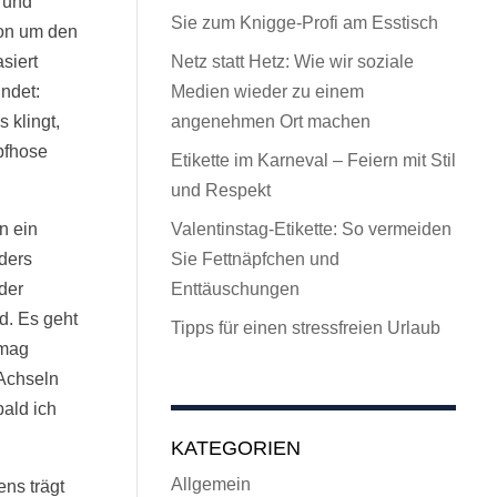
 und
Sie zum Knigge-Profi am Esstisch
hon um den
siert
Netz statt Hetz: Wie wir soziale
ndet:
Medien wieder zu einem
 klingt,
angenehmen Ort machen
pfhose
Etikette im Karneval – Feiern mit Stil
und Respekt
n ein
Valentinstag-Etikette: So vermeiden
nders
Sie Fettnäpfchen und
der
Enttäuschungen
nd. Es geht
Tipps für einen stressfreien Urlaub
 mag
 Achseln
bald ich
KATEGORIEN
Allgemein
ns trägt