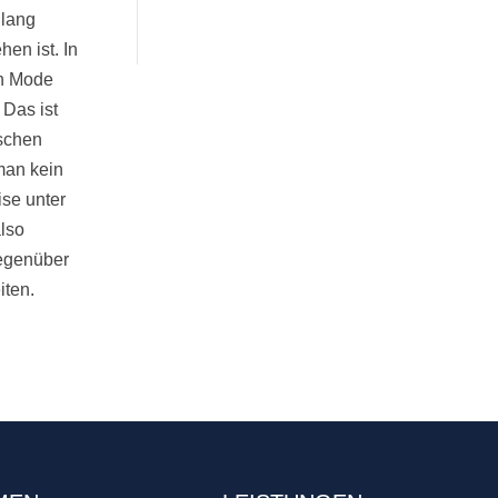
 lang
en ist. In
in Mode
Das ist
ischen
man kein
se unter
also
gegenüber
iten.