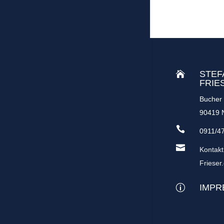
STEF

FRIE
Bucher 
90419 

0911/4

Kontak
Frieser
IMPR
p