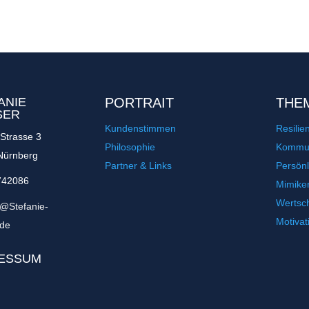
ANIE
PORTRAIT
THE
SER
Kundenstimmen
Resilie
Strasse 3
Philosophie
Kommun
Nürnberg
Partner & Links
Persönl
742086
Mimike
Wertsc
t@Stefanie-
Motivat
.de
ESSUM