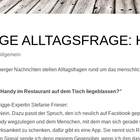
GE ALLTAGSFRAGE: 
Allgemein
erger Nachrichten stellen Alltagsfragen rund um das menschli
 Handy im Restaurant auf dem Tisch liegeblassen?“
igge-Expertin Stefanie Frieser:
Nein. Dazu passt der Spruch, den ich neulich auf Facebook gep
ndy wegzulegen und dem Menschen, mit dem man sich gerade u
rksamkeit zu schenken, dafür gibt es eine App. Sie nennt sich R
in Signal sende ich denn meinem Gegenüber, wenn ich ihm das