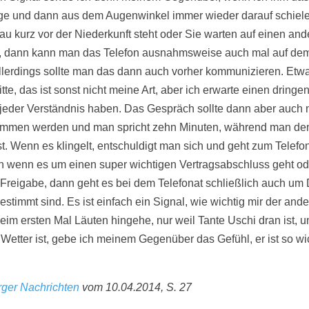
ege und dann aus dem Augenwinkel immer wieder darauf schie
Frau kurz vor der Niederkunft steht oder Sie warten auf einen an
f, dann kann man das Telefon ausnahmsweise auch mal auf dem
llerdings sollte man das dann auch vorher kommunizieren. Etwa
tte, das ist sonst nicht meine Art, aber ich erwarte einen dringe
 jeder Verständnis haben. Das Gespräch sollte dann aber auch n
mmen werden und man spricht zehn Minuten, während man de
sst. Wenn es klingelt, entschuldigt man sich und geht zum Telefo
n wenn es um einen super wichtigen Vertragsabschluss geht o
Freigabe, dann geht es bei dem Telefonat schließlich auch um 
 bestimmt sind. Es ist einfach ein Signal, wie wichtig mir der ander
im ersten Mal Läuten hingehe, nur weil Tante Uschi dran ist, 
 Wetter ist, gebe ich meinem Gegenüber das Gefühl, er ist so wi
ger Nachrichten
vom 10.04.2014, S. 27