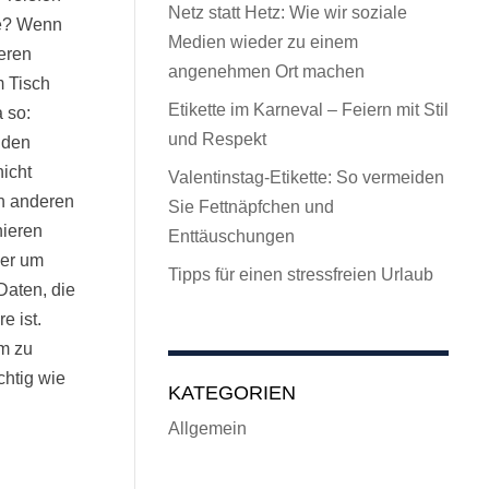
Netz statt Hetz: Wie wir soziale
le? Wenn
Medien wieder zu einem
deren
angenehmen Ort machen
 Tisch
Etikette im Karneval – Feiern mit Stil
 so:
und Respekt
nden
icht
Valentinstag-Etikette: So vermeiden
n anderen
Sie Fettnäpfchen und
nieren
Enttäuschungen
der um
Tipps für einen stressfreien Urlaub
Daten, die
e ist.
um zu
chtig wie
KATEGORIEN
Allgemein