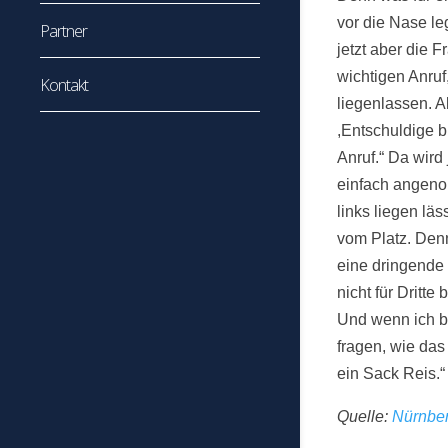
vor die Nase l
Partner
jetzt aber die 
wichtigen Anru
Kontakt
liegenlassen. A
,Entschuldige bi
Anruf.“ Da wird
einfach angeno
links liegen lä
vom Platz. Den
eine dringende 
nicht für Dritte
Und wenn ich be
fragen, wie das
ein Sack Reis.“
Quelle:
Nürnber