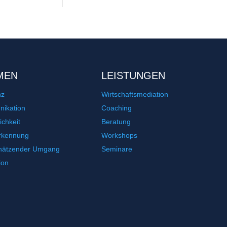
MEN
LEISTUNGEN
nz
Wirtschaftsmediation
ikation
Coaching
ichkeit
Beratung
rkennung
Workshops
hätzender Umgang
Seminare
ion